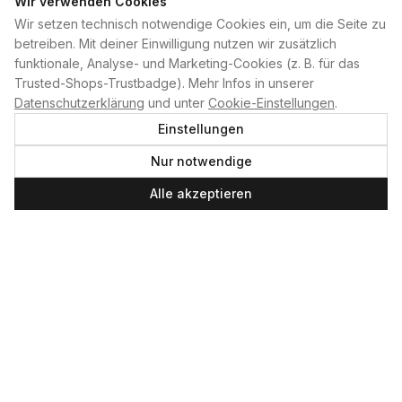
Wir verwenden Cookies
Wir setzen technisch notwendige Cookies ein, um die Seite zu
PLAN B
betreiben. Mit deiner Einwilligung nutzen wir zusätzlich
funktionale, Analyse- und Marketing-Cookies (z. B. für das
Home
Trusted-Shops-Trustbadge). Mehr Infos in unserer
Kontakt
Datenschutzerklärung
und unter
Cookie-Einstellungen
.
Impressum
Einstellungen
Datenschutzerklärung
Nur notwendige
Cookie-Einstellungen
Produktsicherheit
Alle akzeptieren
Newsletter
SERVICE UND LEISTUNGEN
Materialverleih
Service
Skateboard-Team
SOCIAL