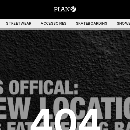
STREETWEAR
ACCESSOIRES
SKATEBOARDING
SNOWB
404