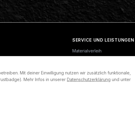
SERVICE UND LEISTUNGEN
Materialverleih
Service
Skateboard-Team
reiben. Mit deiner Einwilligung nutzen wir zusätzlich funktionale,
rklärung
ustbadge). Mehr Infos in unserer
Datenschutzerklärung
und unter
llungen
heit
©
2026
Plan B. Alle Rechte vorbehalten.