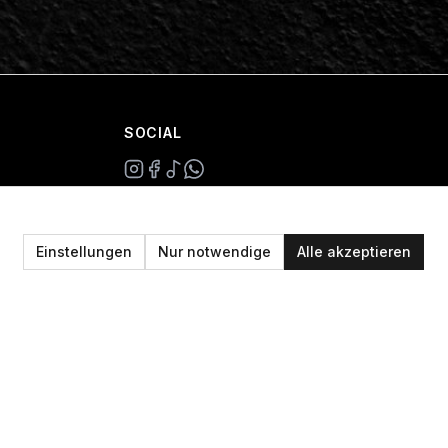
SOCIAL
+49 234 687 00 38
shop@plan-b-funsport.de
Einstellungen
Nur notwendige
Alle akzeptieren
Sichere Zahlung mit: