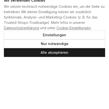
Wir verwenden Cookies
Wir setzen technisch notwendige Cookies ein, um die Seite zu
PLAN B
betreiben. Mit deiner Einwilligung nutzen wir zusätzlich
funktionale, Analyse- und Marketing-Cookies (z. B. für das
Home
Trusted-Shops-Trustbadge). Mehr Infos in unserer
Kontakt
Datenschutzerklärung
und unter
Cookie-Einstellungen
.
Impressum
Einstellungen
Datenschutzerklärung
Nur notwendige
Cookie-Einstellungen
Produktsicherheit
Alle akzeptieren
Newsletter
SERVICE UND LEISTUNGEN
Materialverleih
Service
Skateboard-Team
SOCIAL