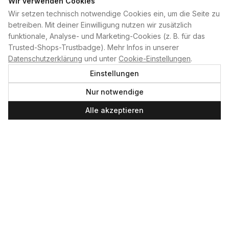
Wir verwenden Cookies
Wir setzen technisch notwendige Cookies ein, um die Seite zu
PLAN B
betreiben. Mit deiner Einwilligung nutzen wir zusätzlich
funktionale, Analyse- und Marketing-Cookies (z. B. für das
Home
Trusted-Shops-Trustbadge). Mehr Infos in unserer
Kontakt
Datenschutzerklärung
und unter
Cookie-Einstellungen
.
Impressum
Einstellungen
Datenschutzerklärung
Nur notwendige
Cookie-Einstellungen
Produktsicherheit
Alle akzeptieren
Newsletter
SERVICE UND LEISTUNGEN
Materialverleih
Service
Skateboard-Team
SOCIAL