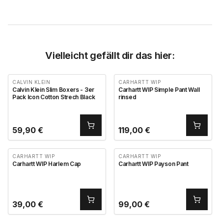
Vielleicht gefällt dir das hier:
CALVIN KLEIN
CARHARTT WIP
Calvin Klein Slim Boxers - 3er
Carhartt WIP Simple Pant Wall
Pack Icon Cotton Strech Black
rinsed
59,90
€
119,00
€
CARHARTT WIP
CARHARTT WIP
Carhartt WIP Harlem Cap
Carhartt WIP Payson Pant
39,00
€
99,00
€