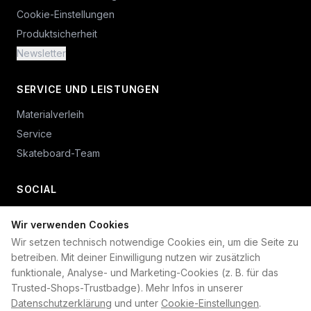
Cookie-Einstellungen
Produktsicherheit
Newsletter
SERVICE UND LEISTUNGEN
Materialverleih
Service
Skateboard-Team
SOCIAL
Wir verwenden Cookies
+49 234 687 00 38
Wir setzen technisch notwendige Cookies ein, um die Seite zu
shop@plan-b-funsport.de
betreiben. Mit deiner Einwilligung nutzen wir zusätzlich
funktionale, Analyse- und Marketing-Cookies (z. B. für das
Sichere Zahlung mit:
Trusted-Shops-Trustbadge). Mehr Infos in unserer
Datenschutzerklärung
und unter
Cookie-Einstellungen
.