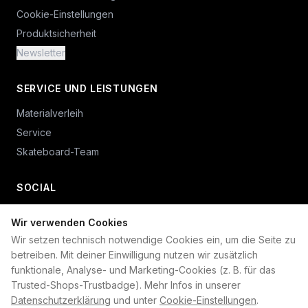
Cookie-Einstellungen
Produktsicherheit
Newsletter
SERVICE UND LEISTUNGEN
Materialverleih
Service
Skateboard-Team
SOCIAL
Wir verwenden Cookies
+49 234 687 00 38
Wir setzen technisch notwendige Cookies ein, um die Seite zu
shop@plan-b-funsport.de
betreiben. Mit deiner Einwilligung nutzen wir zusätzlich
funktionale, Analyse- und Marketing-Cookies (z. B. für das
Sichere Zahlung mit:
Trusted-Shops-Trustbadge). Mehr Infos in unserer
Datenschutzerklärung
und unter
Cookie-Einstellungen
.