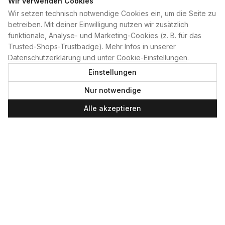
Wir verwenden Cookies
Wir setzen technisch notwendige Cookies ein, um die Seite zu
PLAN B
betreiben. Mit deiner Einwilligung nutzen wir zusätzlich
funktionale, Analyse- und Marketing-Cookies (z. B. für das
Home
Trusted-Shops-Trustbadge). Mehr Infos in unserer
Kontakt
Datenschutzerklärung
und unter
Cookie-Einstellungen
.
Impressum
Einstellungen
Datenschutzerklärung
Nur notwendige
Cookie-Einstellungen
Produktsicherheit
Alle akzeptieren
Newsletter
SERVICE UND LEISTUNGEN
Materialverleih
Service
Skateboard-Team
SOCIAL