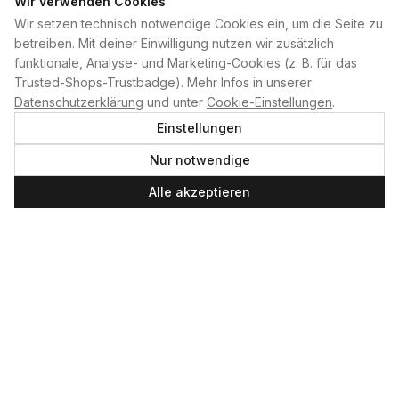
Wir verwenden Cookies
Wir setzen technisch notwendige Cookies ein, um die Seite zu
PLAN B
betreiben. Mit deiner Einwilligung nutzen wir zusätzlich
funktionale, Analyse- und Marketing-Cookies (z. B. für das
Home
Trusted-Shops-Trustbadge). Mehr Infos in unserer
Kontakt
Datenschutzerklärung
und unter
Cookie-Einstellungen
.
Impressum
Einstellungen
Datenschutzerklärung
Nur notwendige
Cookie-Einstellungen
Produktsicherheit
Alle akzeptieren
Newsletter
SERVICE UND LEISTUNGEN
Materialverleih
Service
Skateboard-Team
SOCIAL