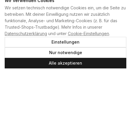
Wir verwenden Cookies
Wir setzen technisch notwendige Cookies ein, um die Seite zu
PLAN B
betreiben. Mit deiner Einwilligung nutzen wir zusätzlich
funktionale, Analyse- und Marketing-Cookies (z. B. für das
Home
Trusted-Shops-Trustbadge). Mehr Infos in unserer
Kontakt
Datenschutzerklärung
und unter
Cookie-Einstellungen
.
Impressum
Einstellungen
Datenschutzerklärung
Nur notwendige
Cookie-Einstellungen
Produktsicherheit
Alle akzeptieren
Newsletter
SERVICE UND LEISTUNGEN
Materialverleih
Service
Skateboard-Team
SOCIAL