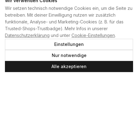
Wir verwenden Cookies
Wir setzen technisch notwendige Cookies ein, um die Seite zu
PLAN B
betreiben. Mit deiner Einwilligung nutzen wir zusätzlich
funktionale, Analyse- und Marketing-Cookies (z. B. für das
Home
Trusted-Shops-Trustbadge). Mehr Infos in unserer
Kontakt
Datenschutzerklärung
und unter
Cookie-Einstellungen
.
Impressum
Einstellungen
Datenschutzerklärung
Nur notwendige
Cookie-Einstellungen
Produktsicherheit
Alle akzeptieren
Newsletter
SERVICE UND LEISTUNGEN
Materialverleih
Service
Skateboard-Team
SOCIAL