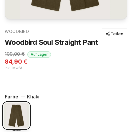
WOODBIRD
Teilen
Woodbird Soul Straight Pant
109,00
€
Auf Lager
84,90
€
inkl. MwSt.
Farbe
—
Khaki
Khaki