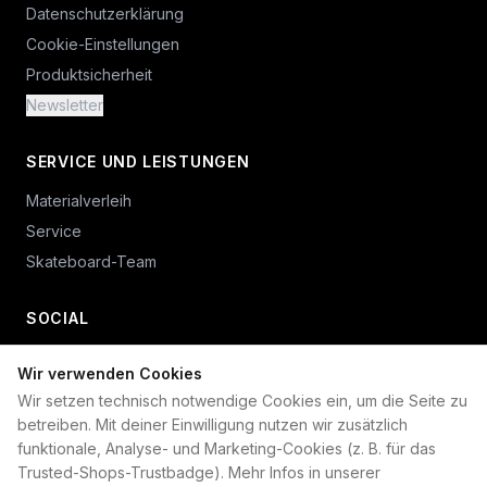
Datenschutzerklärung
Cookie-Einstellungen
Produktsicherheit
Newsletter
SERVICE UND LEISTUNGEN
Materialverleih
Service
Skateboard-Team
SOCIAL
Wir verwenden Cookies
+49 234 687 00 38
Wir setzen technisch notwendige Cookies ein, um die Seite zu
shop@plan-b-funsport.de
betreiben. Mit deiner Einwilligung nutzen wir zusätzlich
funktionale, Analyse- und Marketing-Cookies (z. B. für das
Sichere Zahlung mit:
Trusted-Shops-Trustbadge). Mehr Infos in unserer