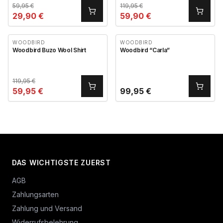
59,95
€
119,95
€
29,90
€
59,90
€
WOODBIRD
WOODBIRD
Woodbird Buzo Wool Shirt
Woodbird “Carla”
119,95
€
59,95
€
99,95
€
DAS WICHTIGSTE ZUERST
AGB
Zahlungsarten
Zahlung und Versand
Widerrufsbelehrung