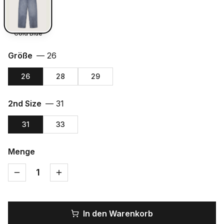
Cold Blue
Größe
—
26
26
28
29
2nd Size
—
31
31
33
Menge
1
In den Warenkorb