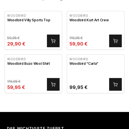
WOODBIRD
WOODBIRD
Woodbird Villy Sports Top
Woodbird Kurt Art Crew
59,95
€
119,95
€
29,90
€
59,90
€
WOODBIRD
WOODBIRD
Woodbird Buzo Wool Shirt
Woodbird “Carla”
119,95
€
59,95
€
99,95
€
DAS WICHTIGSTE ZUERST