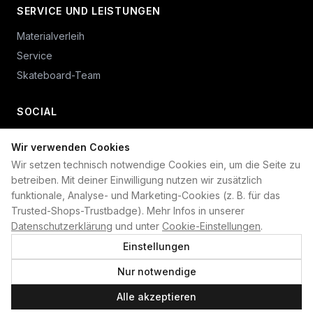
SERVICE UND LEISTUNGEN
Materialverleih
Service
Skateboard-Team
SOCIAL
Wir verwenden Cookies
+49 234 687 00 38
Wir setzen technisch notwendige Cookies ein, um die Seite zu
shop@plan-b-funsport.de
betreiben. Mit deiner Einwilligung nutzen wir zusätzlich
funktionale, Analyse- und Marketing-Cookies (z. B. für das
Sichere Zahlung mit:
Trusted-Shops-Trustbadge). Mehr Infos in unserer
Datenschutzerklärung
und unter
Cookie-Einstellungen
.
Einstellungen
Nur notwendige
©
2026
Plan B. Alle Rechte vorbehalten.
Alle akzeptieren