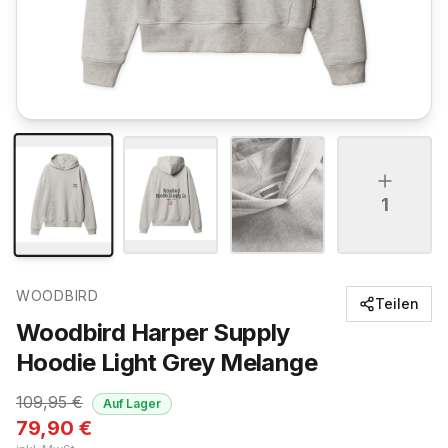
1
WOODBIRD
Teilen
Woodbird Harper Supply
Hoodie Light Grey Melange
109,95
€
Auf Lager
79,90
€