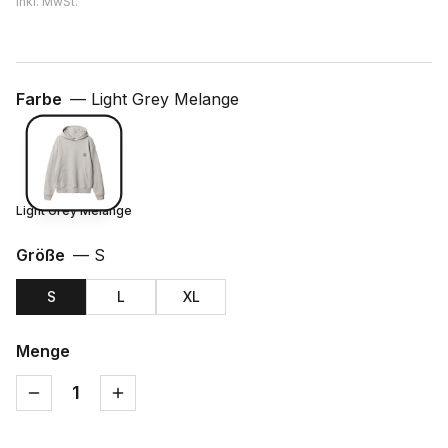
inkl. MwSt.
Farbe
—
Light Grey Melange
Light Grey Melange
Größe
—
S
S
L
XL
Menge
1