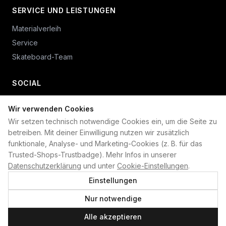
SERVICE UND LEISTUNGEN
Materialverleih
Service
Skateboard-Team
SOCIAL
Wir verwenden Cookies
+49 234 687 00 38
Wir setzen technisch notwendige Cookies ein, um die Seite zu
shop@plan-b-funsport.de
betreiben. Mit deiner Einwilligung nutzen wir zusätzlich
funktionale, Analyse- und Marketing-Cookies (z. B. für das
Sichere Zahlung mit:
Trusted-Shops-Trustbadge). Mehr Infos in unserer
Datenschutzerklärung
und unter
Cookie-Einstellungen
.
Einstellungen
Nur notwendige
©
2026
Plan B. Alle Rechte vorbehalten.
Alle akzeptieren