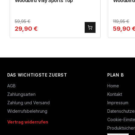
Woodbird Villy Sports Top
Woodbird
59,95
€
119,95
€
29,90
€
59,90
DAS WICHTIGSTE ZUERST
PLAN B
AGB
Home
Zahlungsarten
Kontakt
Zahlung und Versand
Impressum
Widerrufsbelehrung
Datenschutze
Cookie-Einste
Vertrag widerrufen
Produktsicher