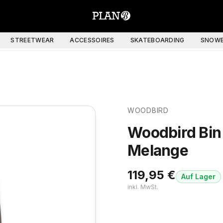
STREETWEAR
ACCESSOIRES
SKATEBOARDING
SNOWB
WOODBIRD
Woodbird Bin
Melange
119,95
€
Auf Lager
inkl. MwSt.