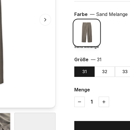
Farbe
—
Sand Melange
Sand Melange
Größe
—
31
31
32
33
Menge
1