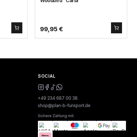
Woodbird “Carla”
99,95
€
SOCIAL
+49 234 687 00 38
shop@plan-b-funsport.de
Sichere Zahlung mit: