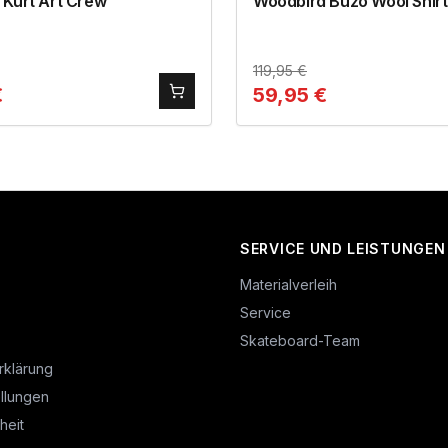
 Kurt Art Crew
Woodbird Buzo Wool Shirt
119,95
€
€
59,95
€
SERVICE UND LEISTUNGEN
Materialverleih
Service
Skateboard-Team
rklärung
llungen
heit