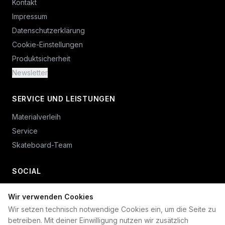
Kontakt
Impressum
Datenschutzerklärung
Cookie-Einstellungen
Produktsicherheit
Newsletter
SERVICE UND LEISTUNGEN
Materialverleih
Service
Skateboard-Team
SOCIAL
Wir verwenden Cookies
+49 234 687 00 38
Wir setzen technisch notwendige Cookies ein, um die Seite zu
shop@plan-b-funsport.de
betreiben. Mit deiner Einwilligung nutzen wir zusätzlich