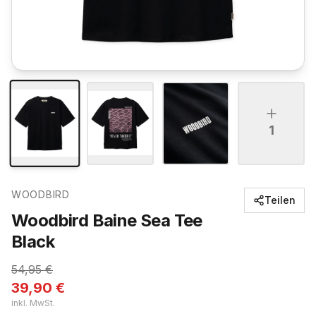
1
WOODBIRD
Teilen
Woodbird Baine Sea Tee
Black
54,95
€
39,90
€
inkl. MwSt.