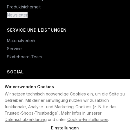
Produktsicherheit
Newsletter
SERVICE UND LEISTUNGEN
Materialverleih
Service
Skateboard-Team
SOCIAL
Wir verwenden Cookies
+49 234 687 00 38
Wir setzen technisch notwendige Cookies ein, um die Seite zu
shop@plan-b-funsport.de
betreiben. Mit deiner Einwilligung nutzen wir zusätzlich
funktionale, Analyse- und Marketing-Cookies (z. B. für das
Sichere Zahlung mit:
Trusted-Shops-Trustbadge). Mehr Infos in unserer
Datenschutzerklärung
und unter
Cookie-Einstellungen
.
Einstellungen