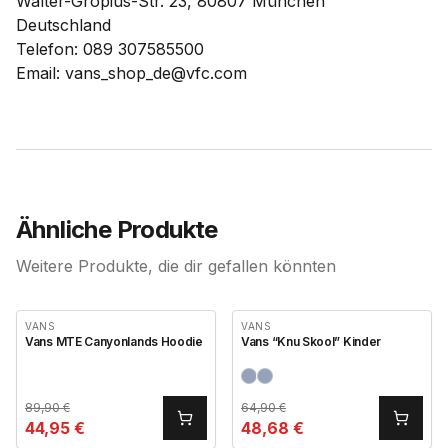
Walter-Gropius-Str. 23, 80807 München
Deutschland
Telefon: 089 307585500
Email: vans_shop_de@vfc.com
Ähnliche Produkte
Weitere Produkte, die dir gefallen könnten
VANS
VANS
Vans MTE Canyonlands Hoodie
Vans “Knu Skool” Kinder
89,90
€
64,90
€
44,95
€
48,68
€