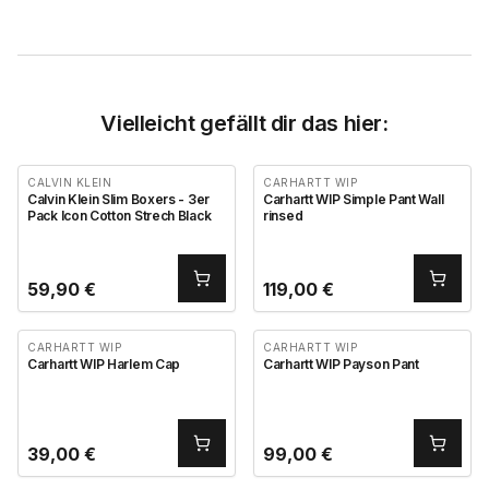
Vielleicht gefällt dir das hier:
CALVIN KLEIN
CARHARTT WIP
Calvin Klein Slim Boxers - 3er
Carhartt WIP Simple Pant Wall
Pack Icon Cotton Strech Black
rinsed
59,90
€
119,00
€
CARHARTT WIP
CARHARTT WIP
Carhartt WIP Harlem Cap
Carhartt WIP Payson Pant
39,00
€
99,00
€