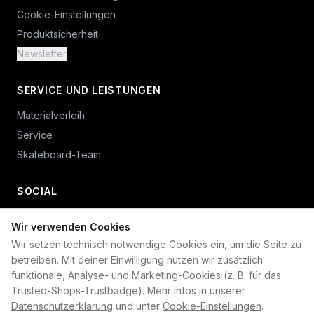
Cookie-Einstellungen
Produktsicherheit
Newsletter
SERVICE UND LEISTUNGEN
Materialverleih
Service
Skateboard-Team
SOCIAL
Wir verwenden Cookies
+49 234 687 00 38
Wir setzen technisch notwendige Cookies ein, um die Seite zu
shop@plan-b-funsport.de
betreiben. Mit deiner Einwilligung nutzen wir zusätzlich
funktionale, Analyse- und Marketing-Cookies (z. B. für das
Sichere Zahlung mit:
Trusted-Shops-Trustbadge). Mehr Infos in unserer
Datenschutzerklärung
und unter
Cookie-Einstellungen
.