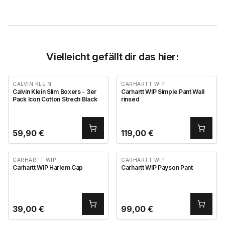
Vielleicht gefällt dir das hier:
CALVIN KLEIN
CARHARTT WIP
Calvin Klein Slim Boxers - 3er
Carhartt WIP Simple Pant Wall
Pack Icon Cotton Strech Black
rinsed
59,90
€
119,00
€
CARHARTT WIP
CARHARTT WIP
Carhartt WIP Harlem Cap
Carhartt WIP Payson Pant
39,00
€
99,00
€