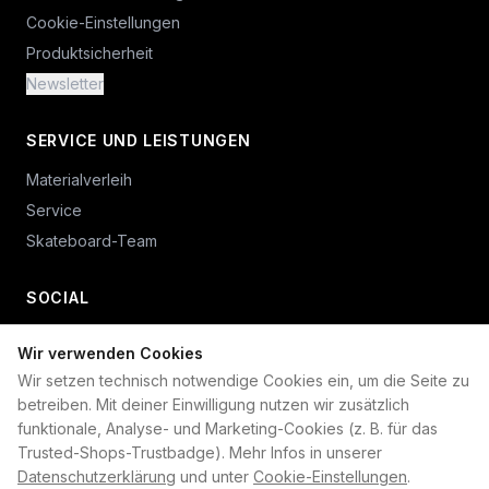
Cookie-Einstellungen
Produktsicherheit
Newsletter
SERVICE UND LEISTUNGEN
Materialverleih
Service
Skateboard-Team
SOCIAL
Wir verwenden Cookies
+49 234 687 00 38
Wir setzen technisch notwendige Cookies ein, um die Seite zu
shop@plan-b-funsport.de
betreiben. Mit deiner Einwilligung nutzen wir zusätzlich
funktionale, Analyse- und Marketing-Cookies (z. B. für das
Sichere Zahlung mit:
Trusted-Shops-Trustbadge). Mehr Infos in unserer
Datenschutzerklärung
und unter
Cookie-Einstellungen
.