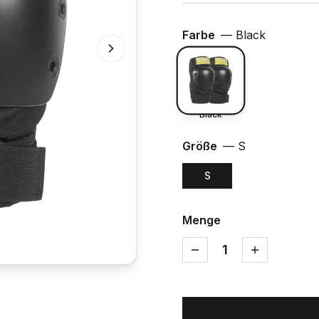
Farbe
—
Black
Black
Größe
—
S
S
Menge
1