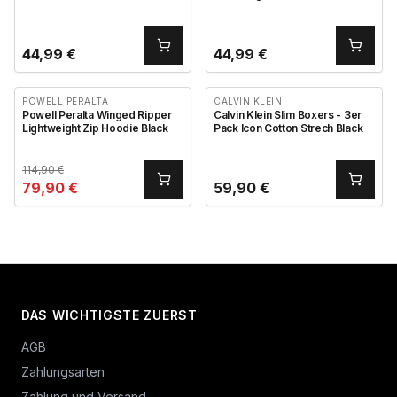
44,99
€
44,99
€
POWELL PERALTA
CALVIN KLEIN
Powell Peralta Winged Ripper
Calvin Klein Slim Boxers - 3er
Lightweight Zip Hoodie Black
Pack Icon Cotton Strech Black
114,90
€
79,90
€
59,90
€
DAS WICHTIGSTE ZUERST
AGB
Zahlungsarten
Zahlung und Versand