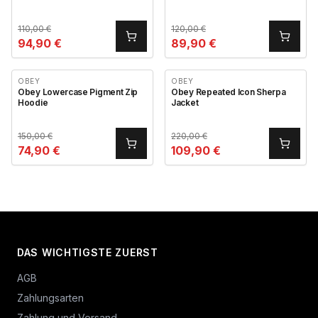
110,00
€
120,00
€
94,90
€
89,90
€
OBEY
OBEY
Obey Lowercase Pigment Zip
Obey Repeated Icon Sherpa
Hoodie
Jacket
150,00
€
220,00
€
74,90
€
109,90
€
DAS WICHTIGSTE ZUERST
AGB
Zahlungsarten
Zahlung und Versand