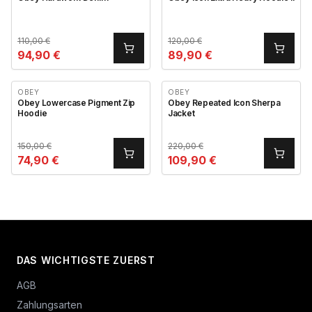
110,00
€
120,00
€
94,90
€
89,90
€
OBEY
OBEY
Obey Lowercase Pigment Zip
Obey Repeated Icon Sherpa
Hoodie
Jacket
150,00
€
220,00
€
74,90
€
109,90
€
DAS WICHTIGSTE ZUERST
AGB
Zahlungsarten