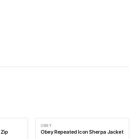
OBEY
 Zip
Obey Repeated Icon Sherpa Jacket