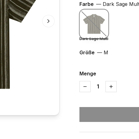
Farbe
—
Dark Sage Mult
Dark Sage Multi
Größe
—
M
Menge
1