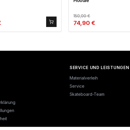
Hoodie
150,00
€
€
74,90
€
SERVICE UND LEISTUNGEN
Materialverleih
Service
Skateboard-Team
rklärung
llungen
heit