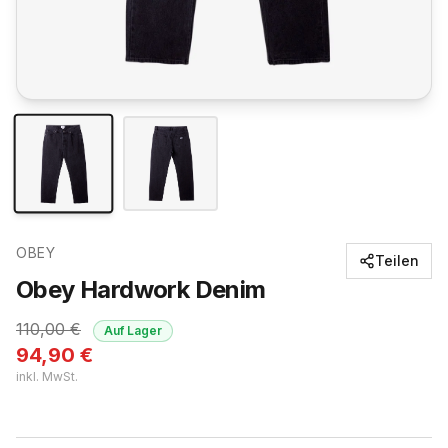
OBEY
Teilen
Obey Hardwork Denim
110,00
€
Auf Lager
94,90
€
inkl. MwSt.