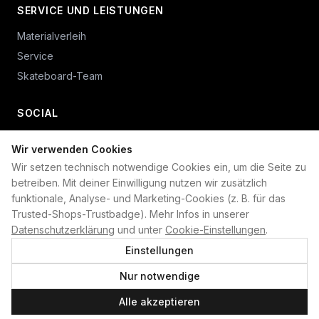
SERVICE UND LEISTUNGEN
Materialverleih
Service
Skateboard-Team
SOCIAL
Wir verwenden Cookies
+49 234 687 00 38
Wir setzen technisch notwendige Cookies ein, um die Seite zu
shop@plan-b-funsport.de
betreiben. Mit deiner Einwilligung nutzen wir zusätzlich
funktionale, Analyse- und Marketing-Cookies (z. B. für das
Sichere Zahlung mit:
Trusted-Shops-Trustbadge). Mehr Infos in unserer
Datenschutzerklärung
und unter
Cookie-Einstellungen
.
Einstellungen
Nur notwendige
©
2026
Plan B. Alle Rechte vorbehalten.
Alle akzeptieren