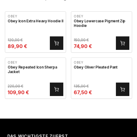
OBEY
OBEY
Obey Icon Extra Heavy Hoodie II
Obey Lowercase Pigment Zip
Hoodie
120,00
€
150,00
€
89,90
€
74,90
€
OBEY
OBEY
Obey Repeated Icon Sherpa
Obey Oliver Pleated Pant
Jacket
220,00
€
135,00
€
109,90
€
67,50
€
DAS WICHTIGSTE ZUERST