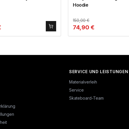
Hoodie
150,00
€
€
74,90
€
SERVICE UND LEISTUNGEN
Materialverleih
Service
Skateboard-Team
rklärung
llungen
heit