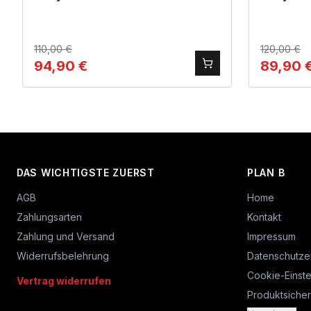
110,00
€
120,00
€
94,90
€
89,90
DAS WICHTIGSTE ZUERST
PLAN B
AGB
Home
Zahlungsarten
Kontakt
Zahlung und Versand
Impressum
Widerrufsbelehrung
Datenschutze
Cookie-Einste
Vertrag widerrufen
Produktsicher