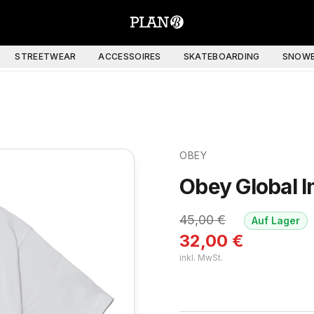
STREETWEAR
ACCESSOIRES
SKATEBOARDING
SNOWB
OBEY
Obey Global I
45,00
€
Auf Lager
32,00
€
inkl. MwSt.