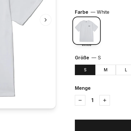
Farbe
—
White
White
Größe
—
S
S
M
L
Menge
1