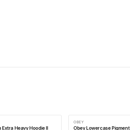
OBEY
 Extra Heavy Hoodie II
Obey Lowercase Pigment