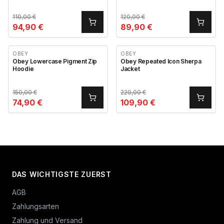
110,00
€
120,00
€
94,90
€
89,90
€
OBEY
OBEY
Obey Lowercase Pigment Zip
Obey Repeated Icon Sherpa
Hoodie
Jacket
150,00
€
220,00
€
74,90
€
109,90
€
DAS WICHTIGSTE ZUERST
AGB
Zahlungsarten
Zahlung und Versand