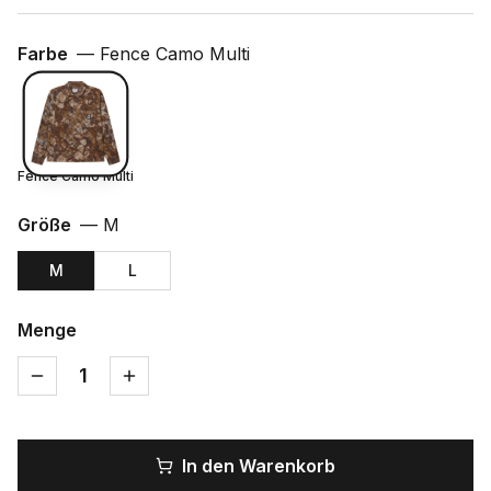
Farbe
—
Fence Camo Multi
Fence Camo Multi
Größe
—
M
M
L
Menge
1
In den Warenkorb