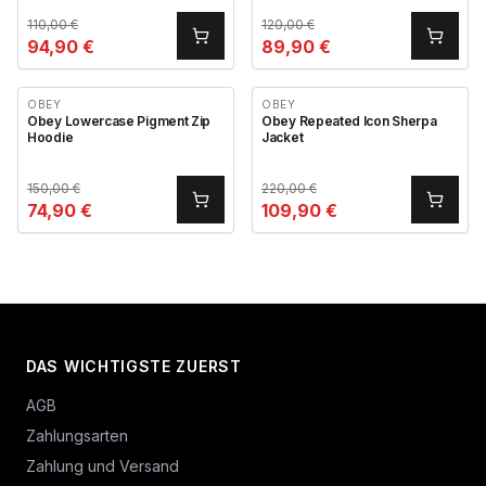
110,00
€
120,00
€
94,90
€
89,90
€
OBEY
OBEY
Obey Lowercase Pigment Zip
Obey Repeated Icon Sherpa
Hoodie
Jacket
150,00
€
220,00
€
74,90
€
109,90
€
DAS WICHTIGSTE ZUERST
AGB
Zahlungsarten
Zahlung und Versand