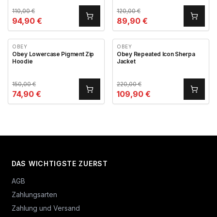
110,00
€
120,00
€
94,90
€
89,90
€
OBEY
OBEY
Obey Lowercase Pigment Zip
Obey Repeated Icon Sherpa
Hoodie
Jacket
150,00
€
220,00
€
74,90
€
109,90
€
DAS WICHTIGSTE ZUERST
AGB
Zahlungsarten
Zahlung und Versand