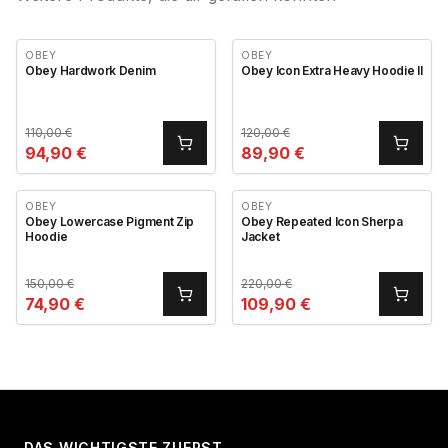
OBEY
OBEY
Obey Hardwork Denim
Obey Icon Extra Heavy Hoodie II
110,00
€
120,00
€
94,90
€
89,90
€
OBEY
OBEY
Obey Lowercase Pigment Zip
Obey Repeated Icon Sherpa
Hoodie
Jacket
150,00
€
220,00
€
74,90
€
109,90
€
DAS WICHTIGSTE ZUERST