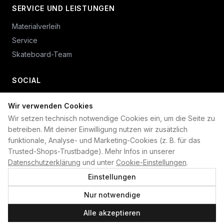
SERVICE UND LEISTUNGEN
Materialverleih
Service
Skateboard-Team
SOCIAL
Wir verwenden Cookies
+49 234 687 00 38
Wir setzen technisch notwendige Cookies ein, um die Seite zu
shop@plan-b-funsport.de
betreiben. Mit deiner Einwilligung nutzen wir zusätzlich
funktionale, Analyse- und Marketing-Cookies (z. B. für das
Sichere Zahlung mit:
Trusted-Shops-Trustbadge). Mehr Infos in unserer
Datenschutzerklärung
und unter
Cookie-Einstellungen
.
Einstellungen
Nur notwendige
©
2026
Plan B. Alle Rechte vorbehalten.
Alle akzeptieren