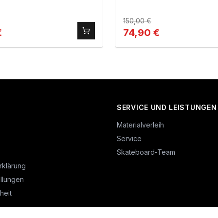
150,00
€
€
74,90
€
SERVICE UND LEISTUNGEN
Materialverleih
Service
Skateboard-Team
rklärung
llungen
heit