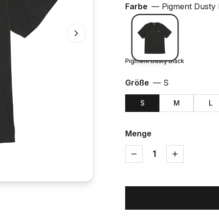
Farbe
—
Pigment Dusty 
Pigment Dusty Black
Größe
—
S
S
M
L
Menge
1