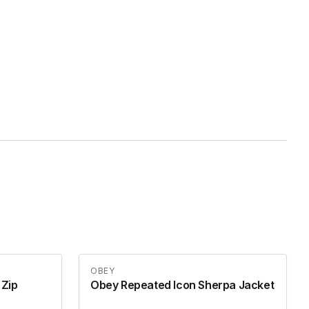
OBEY
 Zip
Obey Repeated Icon Sherpa Jacket