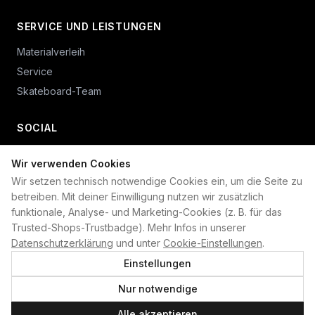
SERVICE UND LEISTUNGEN
Materialverleih
Service
Skateboard-Team
SOCIAL
Wir verwenden Cookies
+49 234 687 00 38
Wir setzen technisch notwendige Cookies ein, um die Seite zu
shop@plan-b-funsport.de
betreiben. Mit deiner Einwilligung nutzen wir zusätzlich
funktionale, Analyse- und Marketing-Cookies (z. B. für das
Sichere Zahlung mit:
Trusted-Shops-Trustbadge). Mehr Infos in unserer
Datenschutzerklärung
und unter
Cookie-Einstellungen
.
Einstellungen
Nur notwendige
©
2026
Plan B. Alle Rechte vorbehalten.
Alle akzeptieren