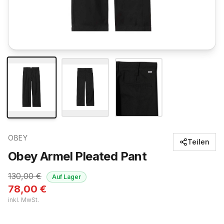
OBEY
Teilen
Obey Armel Pleated Pant
130,00
€
Auf Lager
78,00
€
inkl. MwSt.