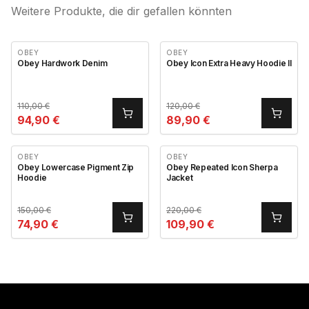
Weitere Produkte, die dir gefallen könnten
OBEY
OBEY
Obey Hardwork Denim
Obey Icon Extra Heavy Hoodie II
110,00
€
120,00
€
94,90
€
89,90
€
OBEY
OBEY
Obey Lowercase Pigment Zip
Obey Repeated Icon Sherpa
Hoodie
Jacket
150,00
€
220,00
€
74,90
€
109,90
€