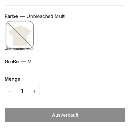
Farbe
—
Unbleached Multi
Unbleached Multi
Größe
—
M
Menge
1
Ausverkauft