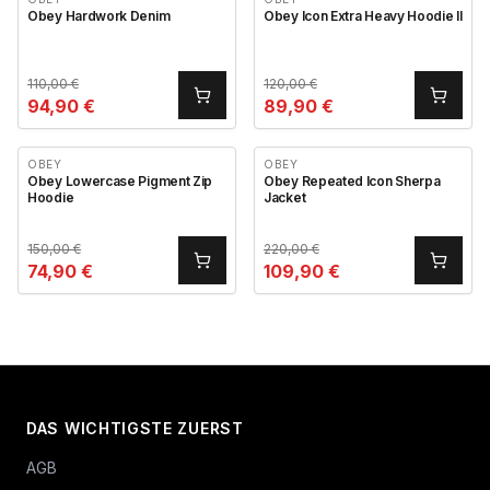
Obey Hardwork Denim
Obey Icon Extra Heavy Hoodie II
110,00
€
120,00
€
94,90
€
89,90
€
OBEY
OBEY
Obey Lowercase Pigment Zip
Obey Repeated Icon Sherpa
Hoodie
Jacket
150,00
€
220,00
€
74,90
€
109,90
€
DAS WICHTIGSTE ZUERST
AGB