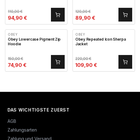
110,00
€
120,00
€
94,90
€
89,90
€
OBEY
OBEY
Obey Lowercase Pigment Zip
Obey Repeated Icon Sherpa
Hoodie
Jacket
150,00
€
220,00
€
74,90
€
109,90
€
DAS WICHTIGSTE ZUERST
AGB
Zahlungsarten
Zahlung und Versand