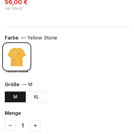
56,00
€
inkl. MwSt.
Farbe
—
Yellow Stone
Yellow Stone
Größe
—
M
M
XL
Menge
1