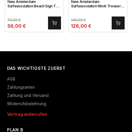
New Amsterdam
New Amsterdam
Surfassociation Beach Sign Tee
Surfassociation Work Trousers
White
Black
70,00
€
140,00
€
56,00
€
126,00
€
DAS WICHTIGSTE ZUERST
AGB
Zahlungsarten
Zahlung und Versand
Widerrufsbelehrung
Vertrag widerrufen
PLAN B