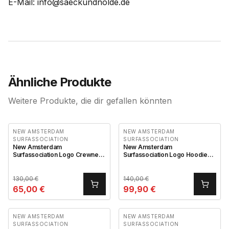
E-Mail: info@saeckundnolde.de
Ähnliche Produkte
Weitere Produkte, die dir gefallen könnten
NEW AMSTERDAM
NEW AMSTERDAM
SURFASSOCIATION
SURFASSOCIATION
New Amsterdam
New Amsterdam
Surfassociation Logo Crewneck
Surfassociation Logo Hoodie
Navy
Navy Blazer Sun Yellow
130,00
€
140,00
€
65,00
€
99,90
€
NEW AMSTERDAM
NEW AMSTERDAM
SURFASSOCIATION
SURFASSOCIATION