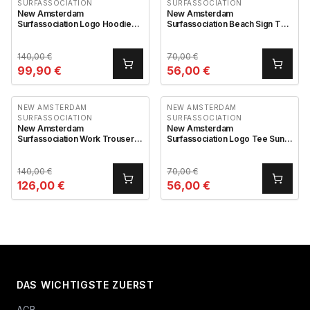
SURFASSOCIATION
SURFASSOCIATION
New Amsterdam
New Amsterdam
Surfassociation Logo Hoodie
Surfassociation Beach Sign Tee
Navy Blazer Sun Yellow
White
140,00
€
70,00
€
99,90
€
56,00
€
NEW AMSTERDAM
NEW AMSTERDAM
SURFASSOCIATION
SURFASSOCIATION
New Amsterdam
New Amsterdam
Surfassociation Work Trousers
Surfassociation Logo Tee Sun
Black
Yellow Deep Red
140,00
€
70,00
€
126,00
€
56,00
€
DAS WICHTIGSTE ZUERST
AGB