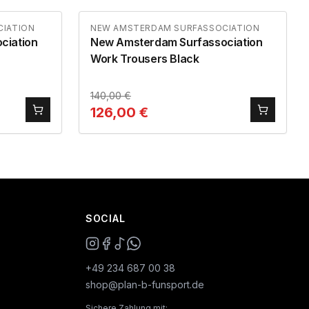
IATION
NEW AMSTERDAM SURFASSOCIATION
ciation
New Amsterdam Surfassociation
Work Trousers Black
140,00
€
126,00
€
SOCIAL
+49 234 687 00 38
shop@plan-b-funsport.de
Sichere Zahlung mit: