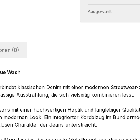
Ausgewählt:
onen (0)
lue Wash
bindet klassischen Denim mit einer modernen Streetwear-
sige Ausstrahlung, die sich vielseitig kombinieren lässt.
ans mit einer hochwertigen Haptik und langlebiger Qualit
n modernen Look. Ein integrierter Kordelzug im Bund ermög
losen Charakter der Jeans unterstreicht.
er Münztasche, der geprägte Metallknopf und das gewebte L