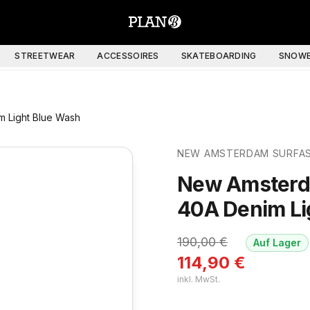
STREETWEAR
ACCESSOIRES
SKATEBOARDING
SNOWB
m Light Blue Wash
NEW AMSTERDAM SURFAS
New Amsterda
40A Denim Li
190,00
€
Auf Lager
114,90
€
inkl. MwSt.