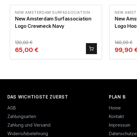
NEW AMSTERDAM SURFASSOCIATION
NEW AMST
New Amsterdam Surfassociation
New Amst
Logo Crewneck Navy
Logo Hoo
Yellow
130,00
€
140,00
€
65,00
€
99,90
DAS WICHTIGSTE ZUERST
PLAN B
AGB
Home
Zahlungsarten
Kontakt
Zahlung und Versand
Impressum
Widerrufsbelehrung
Datenschutze