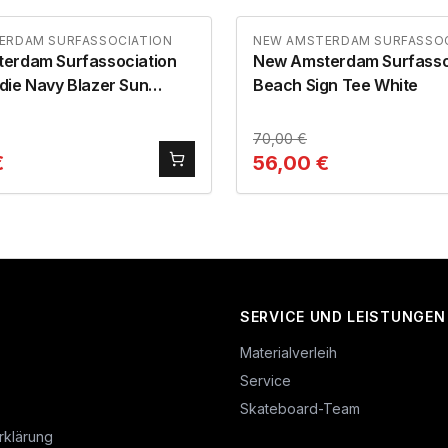
ERDAM SURFASSOCIATION
NEW AMSTERDAM SURFASSOC
erdam Surfassociation
New Amsterdam Surfasso
die Navy Blazer Sun
Beach Sign Tee White
70,00
€
€
56,00
€
SERVICE UND LEISTUNGEN
Materialverleih
Service
Skateboard-Team
rklärung