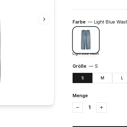
Farbe
—
Light Blue Was
Light Blue Wash
Größe
—
S
S
M
L
Menge
1