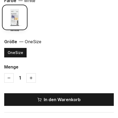
Farbe
—
White
White
Größe
—
OneSize
OneSize
Menge
1
In den Warenkorb