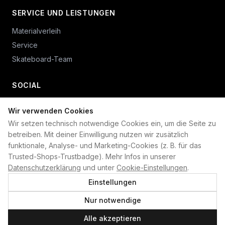
SERVICE UND LEISTUNGEN
Materialverleih
Service
Skateboard-Team
SOCIAL
Wir verwenden Cookies
+49 234 687 00 38
Wir setzen technisch notwendige Cookies ein, um die Seite zu
shop@plan-b-funsport.de
betreiben. Mit deiner Einwilligung nutzen wir zusätzlich
funktionale, Analyse- und Marketing-Cookies (z. B. für das
Sichere Zahlung mit:
Trusted-Shops-Trustbadge). Mehr Infos in unserer
Datenschutzerklärung
und unter
Cookie-Einstellungen
.
Einstellungen
Nur notwendige
©
2026
Plan B. Alle Rechte vorbehalten.
Alle akzeptieren