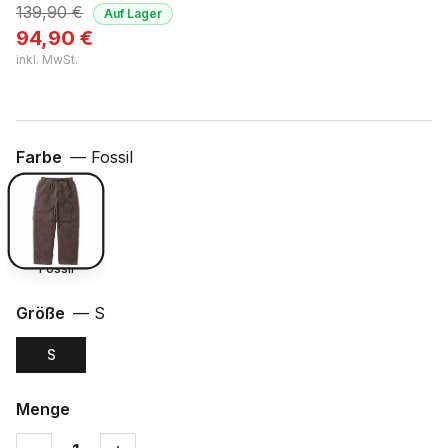
139,90
€
Auf Lager
94,90
€
inkl. MwSt.
Farbe
—
Fossil
Fossil
Größe
—
S
S
Menge