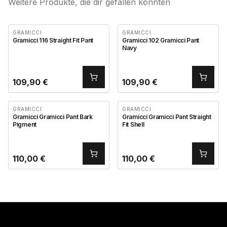
Weitere Produkte, die dir gefallen könnten
GRAMICCI
GRAMICCI
Gramicci 116 Straight Fit Pant
Gramicci 102 Gramicci Pant
Navy
109,90
€
109,90
€
GRAMICCI
GRAMICCI
Gramicci Gramicci Pant Bark
Gramicci Gramicci Pant Straight
Pigment
Fit Shell
110,00
€
110,00
€