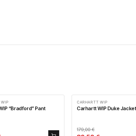
 WIP
CARHARTT WIP
WIP “Bradford” Pant
Carhartt WIP Duke Jacke
179,00
€