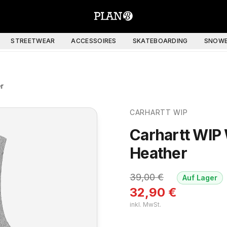
STREETWEAR
ACCESSOIRES
SKATEBOARDING
SNOWB
er
CARHARTT WIP
Carhartt WIP 
Heather
39,00
€
Auf Lager
32,90
€
inkl. MwSt.