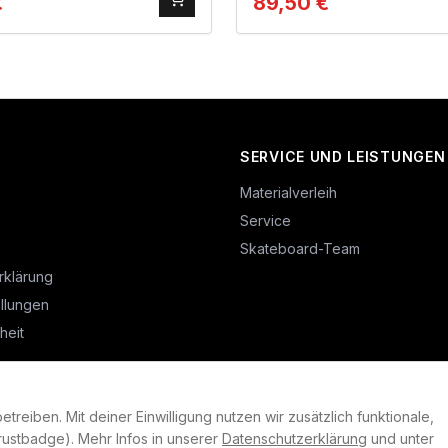
€
89,50
€
SERVICE UND LEISTUNGEN
Materialverleih
Service
Skateboard-Team
rklärung
llungen
heit
reiben. Mit deiner Einwilligung nutzen wir zusätzlich funktionale,
©
2026
Plan B. Alle Rechte vorbehalten.
ustbadge). Mehr Infos in unserer
Datenschutzerklärung
und unter