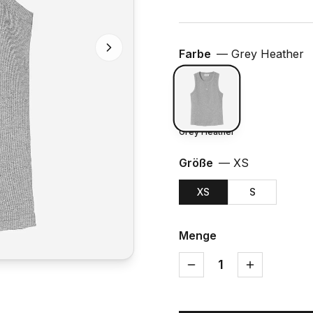
Farbe
—
Grey Heather
Grey Heather
Größe
—
XS
XS
S
Menge
1