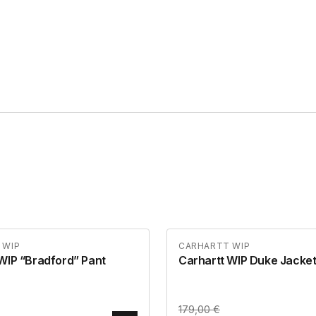
 WIP
CARHARTT WIP
WIP “Bradford” Pant
Carhartt WIP Duke Jacke
179,00
€