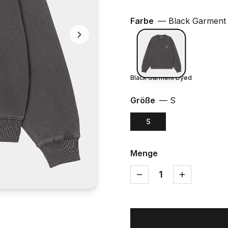
Farbe
—
Black Garment
Black Garment Dyed
Größe
—
S
S
Menge
1