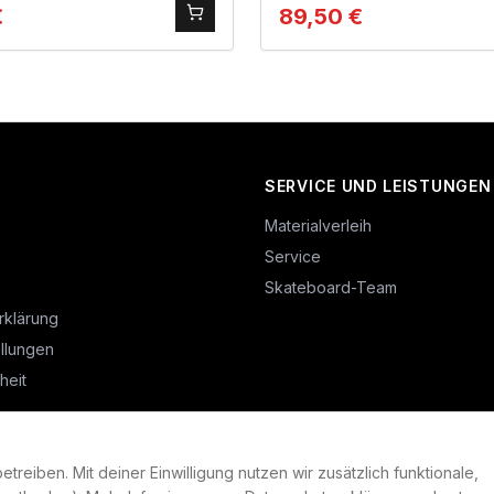
€
89,50
€
SERVICE UND LEISTUNGEN
Materialverleih
Service
Skateboard-Team
rklärung
llungen
heit
reiben. Mit deiner Einwilligung nutzen wir zusätzlich funktionale,
©
2026
Plan B. Alle Rechte vorbehalten.