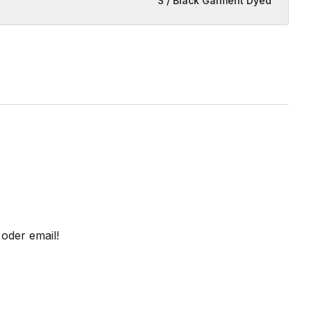
S / Black Garment Dyed
oder email!