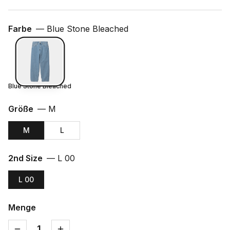
Farbe
—
Blue Stone Bleached
Blue Stone Bleached
Größe
—
M
M
L
2nd Size
—
L 00
L 00
Menge
1