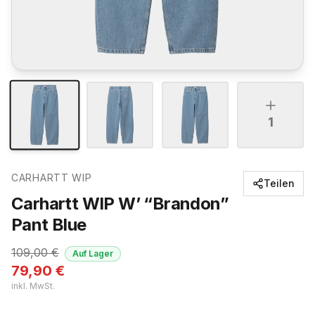
1
CARHARTT WIP
Teilen
Carhartt WIP W’ “Brandon”
Pant Blue
109,00
€
Auf Lager
79,90
€
inkl. MwSt.