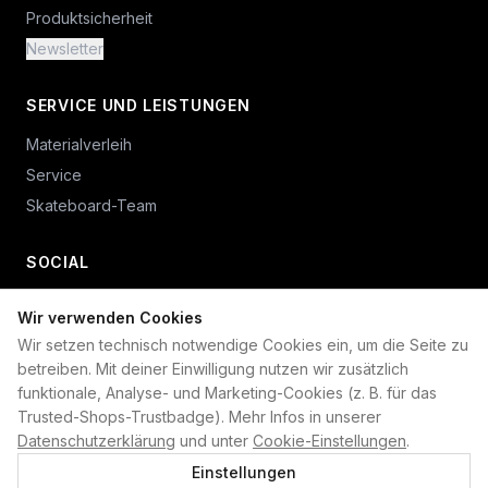
Produktsicherheit
Newsletter
SERVICE UND LEISTUNGEN
Materialverleih
Service
Skateboard-Team
SOCIAL
Wir verwenden Cookies
+49 234 687 00 38
Wir setzen technisch notwendige Cookies ein, um die Seite zu
shop@plan-b-funsport.de
betreiben. Mit deiner Einwilligung nutzen wir zusätzlich
funktionale, Analyse- und Marketing-Cookies (z. B. für das
Sichere Zahlung mit:
Trusted-Shops-Trustbadge). Mehr Infos in unserer
Datenschutzerklärung
und unter
Cookie-Einstellungen
.
Einstellungen