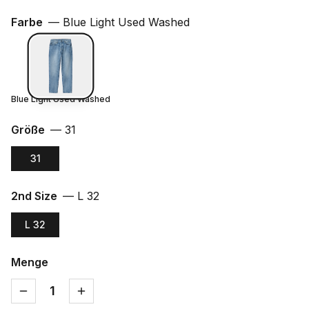
Farbe
—
Blue Light Used Washed
Blue Light Used Washed
Größe
—
31
31
2nd Size
—
L 32
L 32
Menge
1