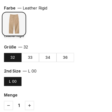
Farbe
—
Leather Rigid
Leather Rigid
Größe
—
32
32
33
34
36
2nd Size
—
L 00
L 00
Menge
1