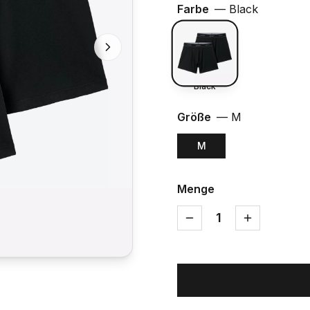
Farbe
—
Black
Black
Größe
—
M
M
Menge
1