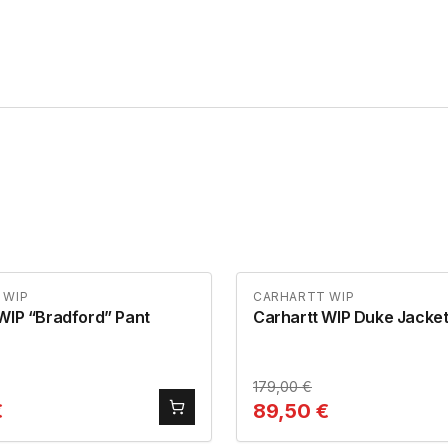
 WIP
CARHARTT WIP
WIP “Bradford” Pant
Carhartt WIP Duke Jacke
179,00
€
€
89,50
€