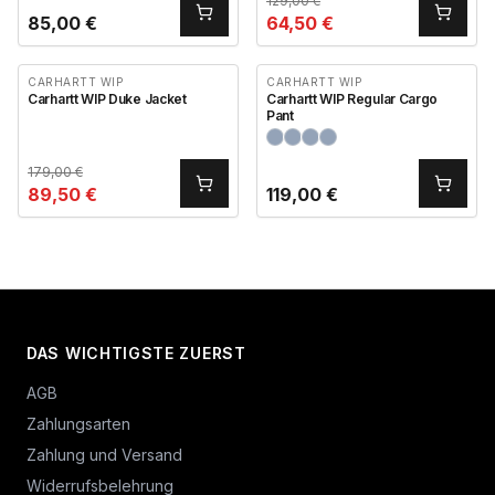
129,00
€
85,00
€
64,50
€
CARHARTT WIP
CARHARTT WIP
Carhartt WIP Duke Jacket
Carhartt WIP Regular Cargo
Pant
179,00
€
89,50
€
119,00
€
DAS WICHTIGSTE ZUERST
AGB
Zahlungsarten
Zahlung und Versand
Widerrufsbelehrung