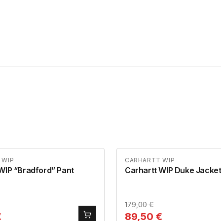
 WIP
CARHARTT WIP
WIP “Bradford” Pant
Carhartt WIP Duke Jacke
179,00
€
€
89,50
€