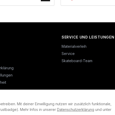
SERVICE UND LEISTUNGEN
Materialverleih
Service
Skateboard-Team
rklärung
llungen
heit
reiben. Mit deiner Einwilligung nutzen wir zusätzlich funktionale,
©
2026
Plan B. Alle Rechte vorbehalten.
ustbadge). Mehr Infos in unserer
Datenschutzerklärung
und unter