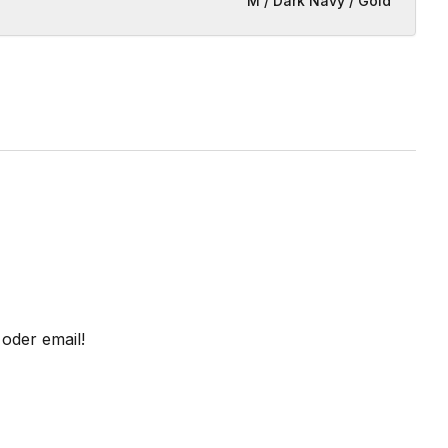
M / Dark Navy / Gold
oder email!