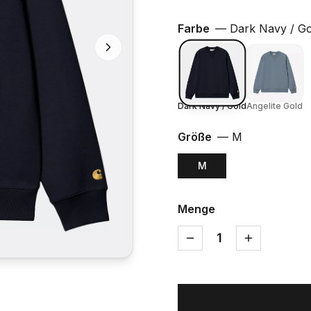
Farbe
—
Dark Navy / Go
Dark Navy / Gold
Angelite Gold
Größe
—
M
M
Menge
1