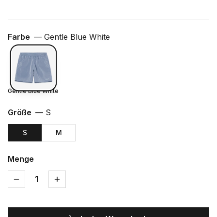
Farbe
—
Gentle Blue White
Gentle Blue White
Größe
—
S
S
M
Menge
1