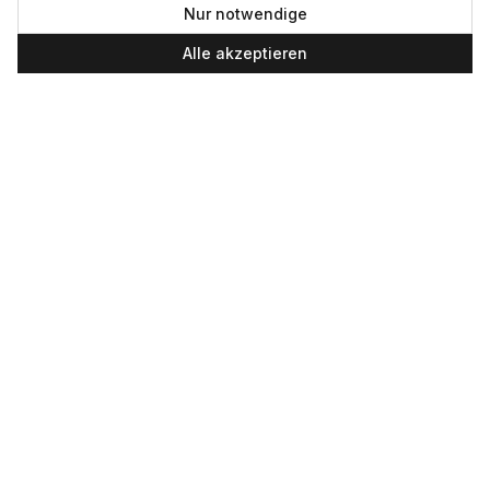
Newsletter
Nur notwendige
Alle akzeptieren
SERVICE UND LEISTUNGEN
Materialverleih
Thirtytwo “Signature Merino” Socks
Service
37,90
€
S/M / Black Tan
Skateboard-Team
SOCIAL
+49 234 687 00 38
shop@plan-b-funsport.de
Sichere Zahlung mit:
©
2026
Plan B. Alle Rechte vorbehalten.