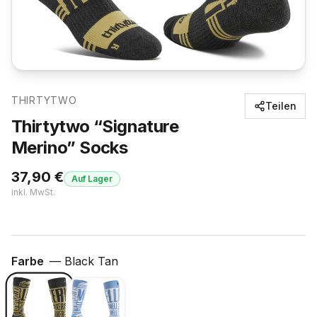
THIRTYTWO
Teilen
Thirtytwo “Signature
Merino” Socks
37,90
€
Auf Lager
inkl. MwSt.
Farbe
—
Black Tan