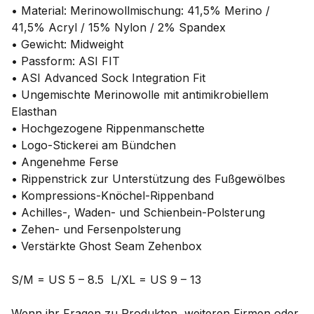
• Material: Merinowollmischung: 41,5% Merino /
41,5% Acryl / 15% Nylon / 2% Spandex
• Gewicht: Midweight
• Passform: ASI FIT
• ASI Advanced Sock Integration Fit
• Ungemischte Merinowolle mit antimikrobiellem
Elasthan
• Hochgezogene Rippenmanschette
• Logo-Stickerei am Bündchen
• Angenehme Ferse
• Rippenstrick zur Unterstützung des Fußgewölbes
• Kompressions-Knöchel-Rippenband
• Achilles-, Waden- und Schienbein-Polsterung
• Zehen- und Fersenpolsterung
• Verstärkte Ghost Seam Zehenbox
S/M = US 5 – 8.5 L/XL = US 9 – 13
Wenn ihr Fragen zu Produkten, weiteren Firmen oder